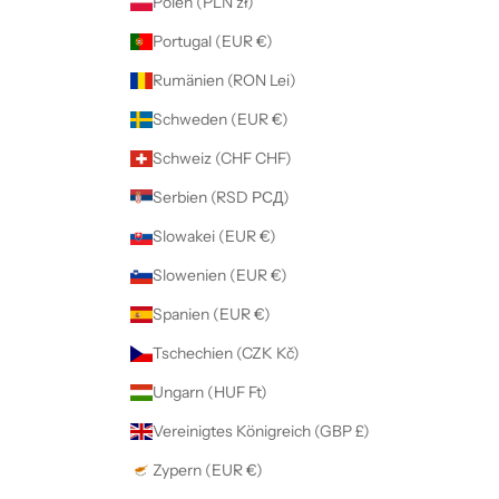
Polen (PLN zł)
Portugal (EUR €)
Rumänien (RON Lei)
Schweden (EUR €)
Schweiz (CHF CHF)
Serbien (RSD РСД)
Slowakei (EUR €)
Slowenien (EUR €)
Spanien (EUR €)
Tschechien (CZK Kč)
Ungarn (HUF Ft)
Vereinigtes Königreich (GBP £)
Zypern (EUR €)