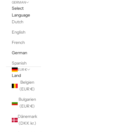
GERMAN
Select
Language
Dutch
English
French
German
Spanish
EUR €
Land
Belgien
(EUR €)
Bulgarien
(EUR €)
Dänemark
(DKK kr.)